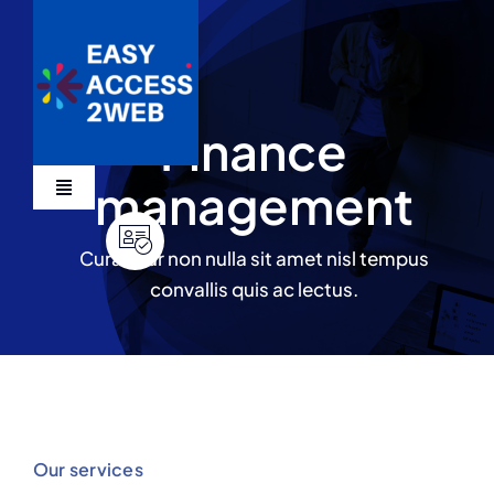
Skip
to
content
Finance
management
Toggle
Navigation
Services
Curabitur non nulla sit amet nisl tempus
convallis quis ac lectus.
Devis
Our services