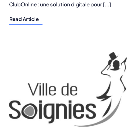
ClubOnline : une solution digitale pour [...]
Read Article