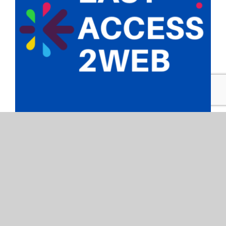
Business
/
e-boutique
/
site vitrine
Nouveaux Site / Nouveaux
services easyaccess2web.com
Easyaccess2web.com fait peau neuve avec un
nouveau site internet et [...]