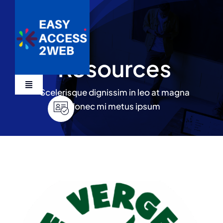
Skip
to
content
Resources
Toggle
Scelerisque dignissim in leo at magna
Navigation
donec mi metus ipsum
Services
Devis