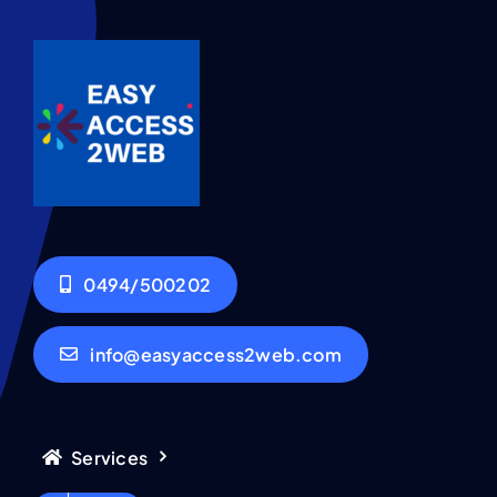
0494/500202
info@easyaccess2web.com
Services