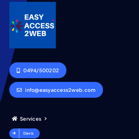
0494/500202
info@easyaccess2web.com
Services
Devis