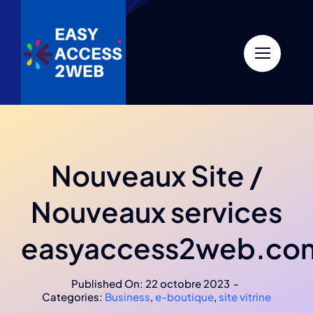
Skip
to
content
Nouveaux Site /
Nouveaux services
easyaccess2web.co
Published On: 22 octobre 2023
-
Categories:
Business
,
e-boutique
,
site vitrine