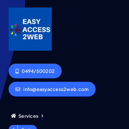
0494/500202
info@easyaccess2web.com
Services