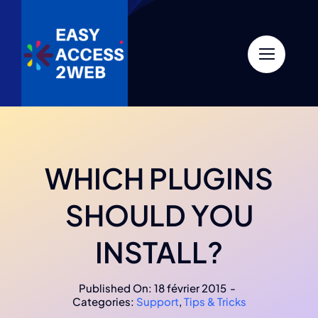
Skip
to
content
WHICH PLUGINS
SHOULD YOU
INSTALL?
Published On: 18 février 2015
-
Categories:
Support
,
Tips & Tricks