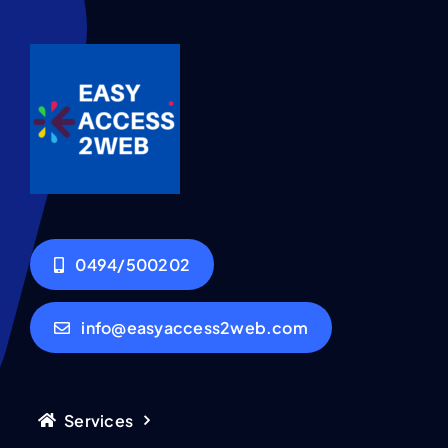
0494/500202
info@easyaccess2web.com
Services