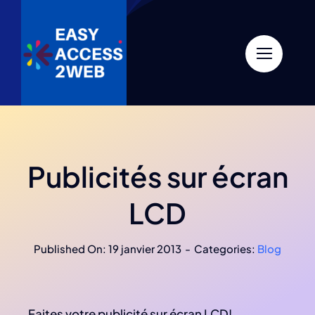
Skip
to
content
Publicités sur écran
LCD
Published On: 19 janvier 2013
-
Categories:
Blog
Faites votre publicité sur écran LCD!