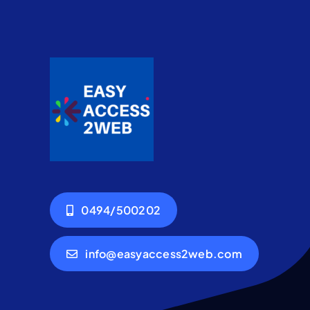
0494/500202
info@easyaccess2web.com