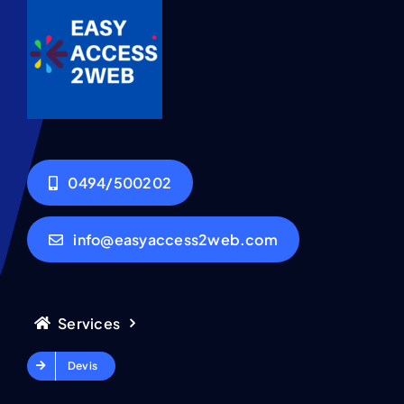
0494/500202
info@easyaccess2web.com
Services
Devis